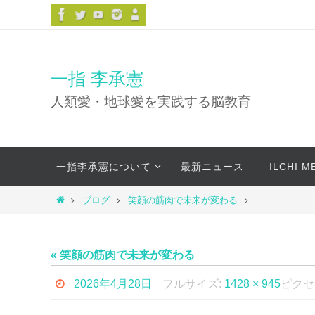
コ
ン
テ
ン
一指 李承憲
ツ
人類愛・地球愛を実践する脳教育
へ
ス
キ
コ
ッ
一指李承憲について
最新ニュース
ILCHI 
ン
プ
テ
ホ
ブログ
笑顔の筋肉で未来が変わる
ン
ー
ツ
ム
へ
« 笑顔の筋肉で未来が変わる
ス
キ
2026年4月28日
フルサイズ:
1428 × 945
ピクセ
ッ
プ